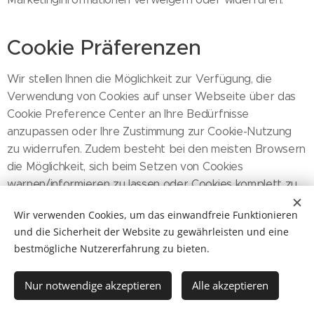
Cookie Präferenzen
Wir stellen Ihnen die Möglichkeit zur Verfügung, die
Verwendung von Cookies auf unser Webseite über das
Cookie Preference Center an Ihre Bedürfnisse
anzupassen oder Ihre Zustimmung zur Cookie-Nutzung
zu widerrufen. Zudem besteht bei den meisten Browsern
die Möglichkeit, sich beim Setzen von Cookies
warnen/informieren zu lassen oder Cookies komplett zu
verbieten. Falls Sie einen vollständigen und aktuellen
Wir verwenden Cookies, um das einwandfreie Funktionieren
Überblick über alle Zugriffe von Dritten auf Ihren
und die Sicherheit der Website zu gewährleisten und eine
Browser erhalten möchten, stellen Ihnen spezifische
bestmögliche Nutzererfahrung zu bieten.
Browser-Plugins diese Funktion zur Verfügung.
Nur notwendige akzeptieren
Alle akzeptieren
Unsere Webseite bzw. weitere Online-Publikationen von
uns können Inhalte Dritter einbinden, beispielsweise